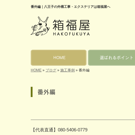
番外編｜八王子の外構工事・エクステリアは箱福屋へ
HOME
選ばれるポイント
HOME
»
ブログ
»
施工事例
»
番外編
番外編
【代表直通】080-5406-0779